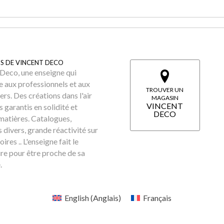
S DE VINCENT DECO
Deco, une enseigne qui
e aux professionnels et aux
TROUVER UN
iers. Des créations dans l'air
MAGASIN
VINCENT
 garantis en solidité et
DECO
matières. Catalogues,
 divers, grande réactivité sur
oires .. L'enseigne fait le
re pour être proche de sa
.
English
(
Anglais
)
Français