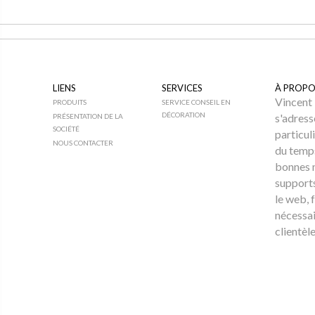
LIENS
SERVICES
À PROPO
Vincent 
PRODUITS
SERVICE CONSEIL EN
DÉCORATION
s'adress
PRÉSENTATION DE LA
SOCIÉTÉ
particul
NOUS CONTACTER
du temps
bonnes 
supports
le web, f
nécessai
clientèle