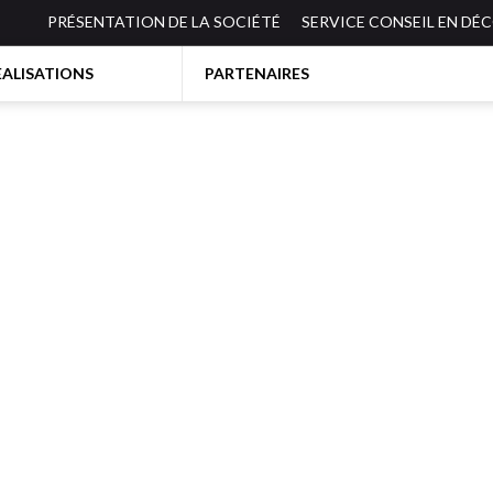
PRÉSENTATION DE LA SOCIÉTÉ
SERVICE CONSEIL EN DÉ
EALISATIONS
PARTENAIRES
BIBLIOTHEQUES-ETAGERES
ES
BUREAUX
CANAPES