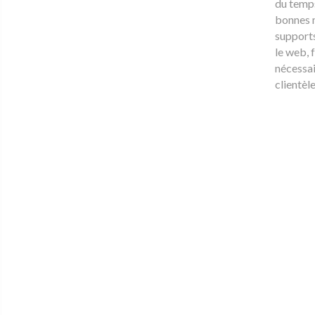
du temps
bonnes 
supports
le web, f
nécessai
clientèle