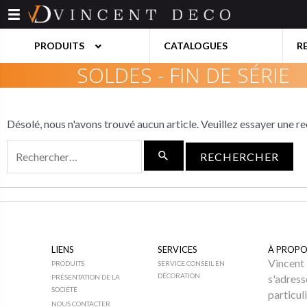
Aller
au
contenu
PRODUITS
CATALOGUES
R
SOLDES - FIN DE SÉRIE
BAHUTS
Désolé, nous n'avons trouvé aucun article. Veuillez essayer une r
BANQUETT
Rechercher :
BARS
LIENS
SERVICES
À PROPO
Vincent 
PRODUITS
SERVICE CONSEIL EN
DÉCORATION
s'adress
PRÉSENTATION DE LA
SOCIÉTÉ
particul
NOUS CONTACTER