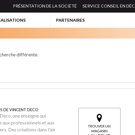
PRÉSENTATION DE LA SOCIÉTÉ
SERVICE CONSEIL EN DÉ
EALISATIONS
PARTENAIRES
BIBLIOTHEQUES-ETAGERES
echerche différente.
ES
BUREAUX
CANAPES
S DE VINCENT DECO
Deco, une enseigne qui
e aux professionnels et aux
TROUVER UN
iers. Des créations dans l'air
MAGASIN