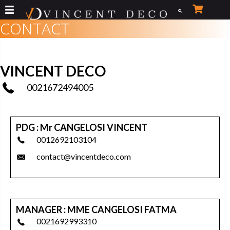
Aller
au
CONTACT
contenu
VINCENT DECO
0021672494005
PDG : Mr CANGELOSI VINCENT
0012692103104
contact@vincentdeco.com
MANAGER : MME CANGELOSI FATMA
0021692993310