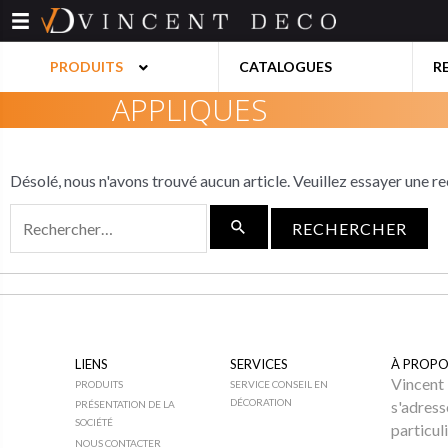
Aller
au
contenu
PRODUITS
CATALOGUES
R
APPLIQUES
Désolé, nous n'avons trouvé aucun article. Veuillez essayer une r
Rechercher :
LIENS
SERVICES
À PROPO
Vincent 
PRODUITS
SERVICE CONSEIL EN
DÉCORATION
s'adress
PRÉSENTATION DE LA
SOCIÉTÉ
particul
NOUS CONTACTER