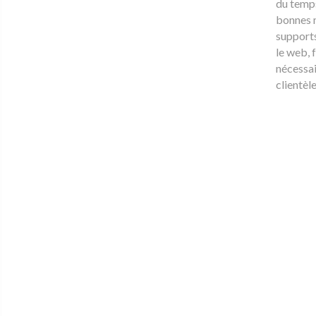
du temps
bonnes 
supports
le web, f
nécessai
clientèle