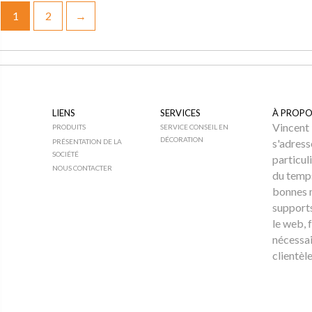
1
2
→
LIENS
SERVICES
À PROPO
Vincent 
PRODUITS
SERVICE CONSEIL EN
DÉCORATION
s'adress
PRÉSENTATION DE LA
SOCIÉTÉ
particul
NOUS CONTACTER
du temps
bonnes 
supports
le web, f
nécessai
clientèle