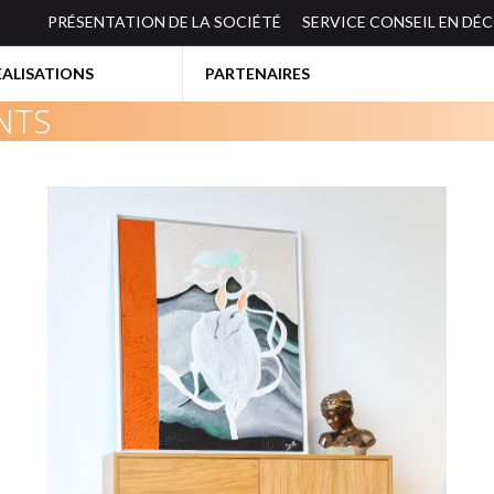
PRÉSENTATION DE LA SOCIÉTÉ
SERVICE CONSEIL EN DÉ
EALISATIONS
PARTENAIRES
NTS
BIBLIOTHEQUES-ETAGERES
ES
BUREAUX
CANAPES