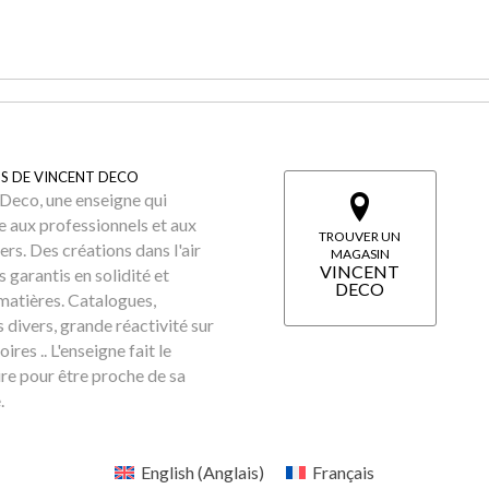
S DE VINCENT DECO
Deco, une enseigne qui
e aux professionnels et aux
TROUVER UN
iers. Des créations dans l'air
MAGASIN
VINCENT
 garantis en solidité et
DECO
matières. Catalogues,
 divers, grande réactivité sur
oires .. L'enseigne fait le
re pour être proche de sa
.
English
(
Anglais
)
Français