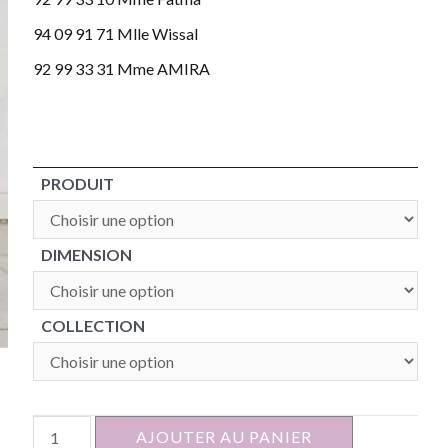
94 09 91 71 Mlle Wissal
92 99 33 31 Mme AMIRA
PRODUIT
DIMENSION
COLLECTION
quantité
AJOUTER AU PANIER