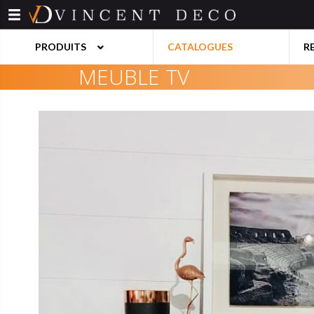
Aller
au
contenu
PRODUITS
CATALOGUES
R
MEUBLE TV
BAHUTS
BANQUETT
BARS