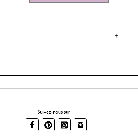
de
MEUBLE
TV
Suivez-nous sur: