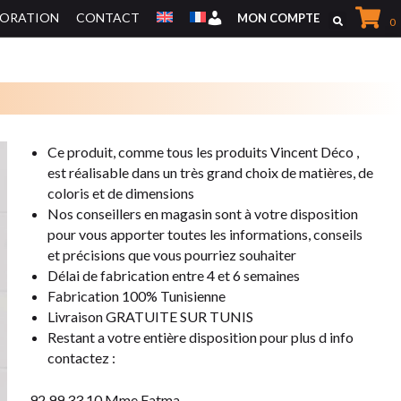
CORATION
CONTACT
Mon Compte
MON COMPTE
0
MEUBLES DE RANGEMENTS
Ce produit, comme tous les produits Vincent Déco ,
e
st réalisable dans un très grand choix de matières,
de
MEUBLES TV
coloris et de dimensions
Nos conseillers en magasin sont à votre disposition
pour vous apporter
toutes les informations, conseils
et précisions que vous pourriez souhaiter
Délai de fabrication entre 4 et 6 semaines
Fabrication 100% Tunisienne
Livraison GRATUITE SUR TUNIS
Restant a votre entière disposition pour plus d info
contactez :
92 99 33 10 Mme Fatma