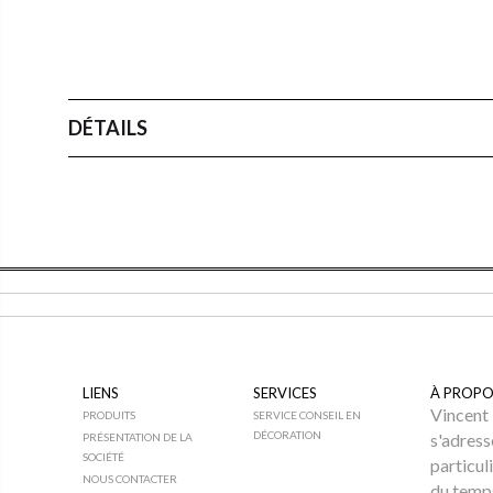
DÉTAILS
LIENS
SERVICES
À PROPO
Vincent 
PRODUITS
SERVICE CONSEIL EN
DÉCORATION
s'adress
PRÉSENTATION DE LA
SOCIÉTÉ
particul
NOUS CONTACTER
du temps