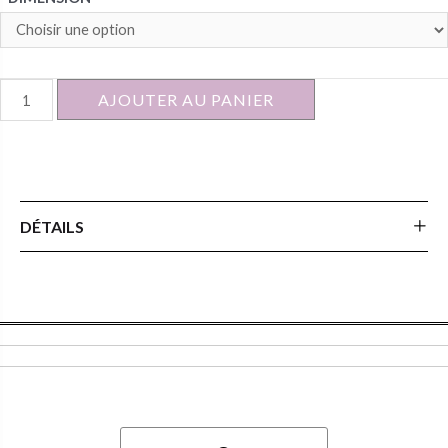
quantité
AJOUTER AU PANIER
de
MEUBLE
SOUHAG
DÉTAILS