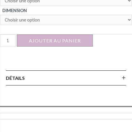
DIMENSION
quantité
AJOUTER AU PANIER
de
TABLE
DE
NUIT
DÉTAILS