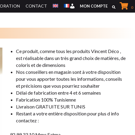
CORATION
CONTACT
Mon Compte
MON COMPTE
0
MEUBLES DE RANGEMENTS
Ce produit, comme tous les produits Vincent Déco ,
e
st réalisable dans un très grand choix de matières,
de
MEUBLES TV
coloris et de dimensions
Nos conseillers en magasin sont à votre disposition
pour vous apporter
toutes les informations, conseils
et précisions que vous pourriez souhaiter
Délai de fabrication entre 4 et 6 semaines
Fabrication 100% Tunisienne
Livraison GRATUITE SUR TUNIS
Restant a votre entière disposition pour plus d info
contactez :
92 99 33 10 Mme Fatma