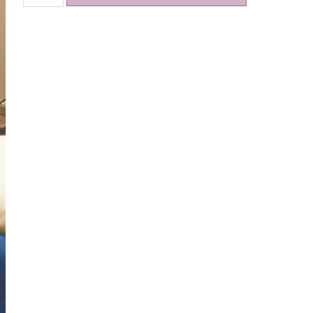
de
DRESSING