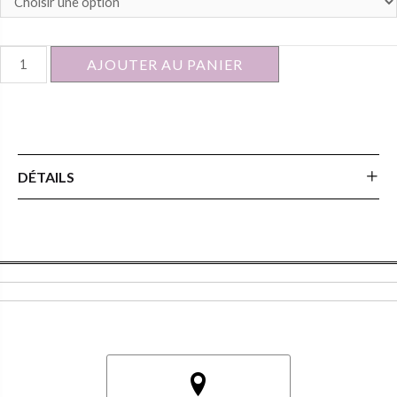
quantité
AJOUTER AU PANIER
de
CHAISE
NEIROUZ
DÉTAILS