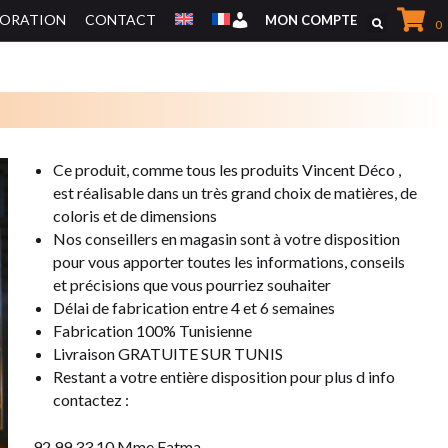
CORATION
CONTACT
Mon Compte
MON COMPTE
0
MEUBLES DE RANGEMENTS
Ce produit, comme tous les produits Vincent Déco ,
e
st réalisable dans un très grand choix de matières,
de
MEUBLES TV
coloris et de dimensions
Nos conseillers en magasin sont à votre disposition
pour vous apporter
toutes les informations, conseils
et précisions que vous pourriez souhaiter
Délai de fabrication entre 4 et 6 semaines
Fabrication 100% Tunisienne
Livraison GRATUITE SUR TUNIS
Restant a votre entière disposition pour plus d info
contactez :
92 99 33 10 Mme Fatma