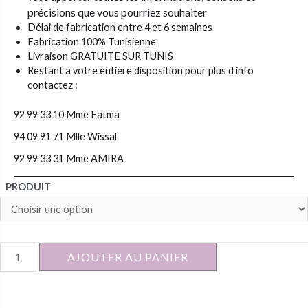
précisions que vous pourriez souhaiter
Délai de fabrication entre 4 et 6 semaines
Fabrication 100% Tunisienne
Livraison GRATUITE SUR TUNIS
Restant a votre entière disposition pour plus d info
contactez :
92 99 33 10 Mme Fatma
94 09 91 71 Mlle Wissal
92 99 33 31 Mme AMIRA
PRODUIT
quantité
AJOUTER AU PANIER
de
MIROIR