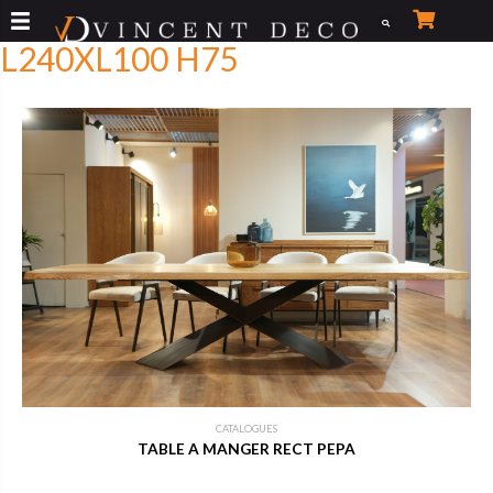
Aller
au
L240XL100 H75
contenu
CATALOGUES
TABLE A MANGER RECT PEPA