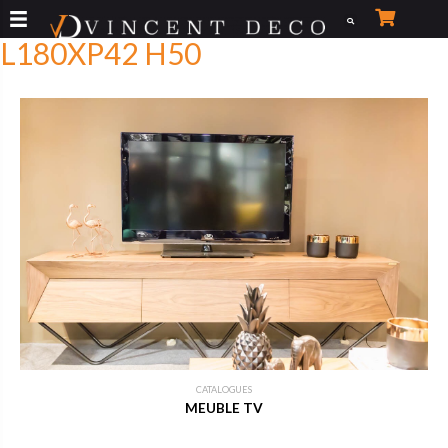
Aller
au
L180XP42 H50
contenu
CATALOGUES
MEUBLE TV