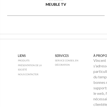
MEUBLE TV
LIENS
SERVICES
À PROPO
Vincent 
PRODUITS
SERVICE CONSEIL EN
DÉCORATION
s'adress
PRÉSENTATION DE LA
SOCIÉTÉ
particul
NOUS CONTACTER
du temps
bonnes 
supports
le web, f
nécessai
clientèle