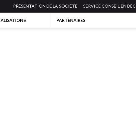
PRÉSENTATION DE LA SOCIÉTÉ
SERVICE CONSEIL EN DÉ
EALISATIONS
PARTENAIRES
BIBLIOTHEQUES-ETAGERES
ES
BUREAUX
CANAPES