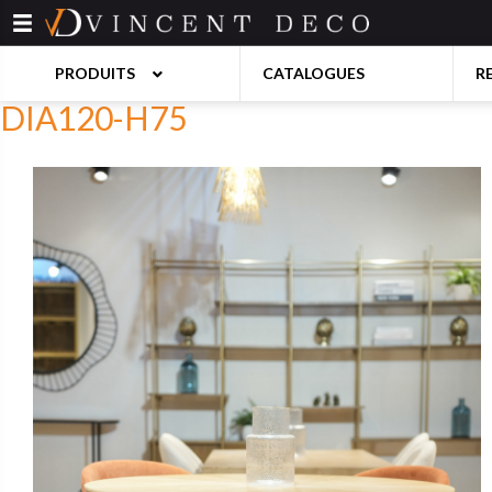
Aller
au
contenu
PRODUITS
CATALOGUES
R
DIA120-H75
BAHUTS
BANQUETT
BARS