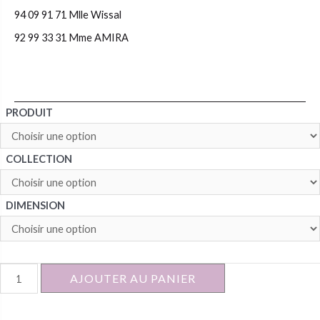
94 09 91 71 Mlle Wissal
92 99 33 31 Mme AMIRA
PRODUIT
COLLECTION
DIMENSION
quantité
AJOUTER AU PANIER
de
ETAGERE